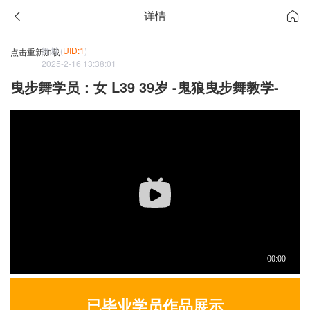
详情
舞魁 (
UID:1
)
点击重新加载
2025-2-16 13:38:01
曳步舞学员：女 L39 39岁 -鬼狼曳步舞教学-
已毕业学员作品展示